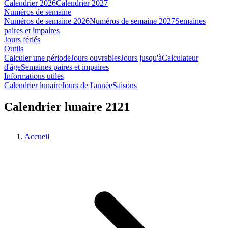
Calendrier 2026
Calendrier 2027
Numéros de semaine
Numéros de semaine 2026
Numéros de semaine 2027
Semaines
paires et impaires
Jours fériés
Outils
Calculer une période
Jours ouvrables
Jours jusqu'à
Calculateur
d'âge
Semaines paires et impaires
Informations utiles
Calendrier lunaire
Jours de l'année
Saisons
Calendrier lunaire 2121
Accueil