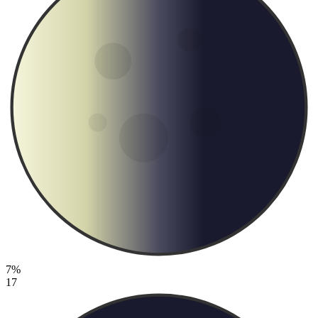
7%
17