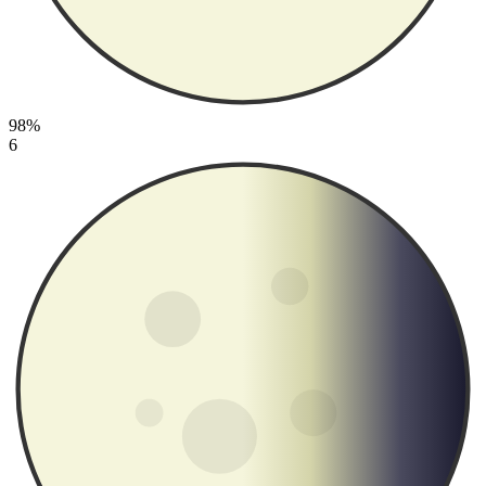
98%
6