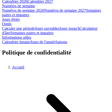
Calendrier 2026
Calendrier 2027
Numéros de semaine
Numéros de semaine 2026
Numéros de semaine 2027
Semaines
paires et impaires
Jours fériés
Outils
Calculer une période
Jours ouvrables
Jours jusqu'à
Calculateur
d'âge
Semaines paires et impaires
Informations utiles
Calendrier lunaire
Jours de l'année
Saisons
Politique de confidentialité
Accueil