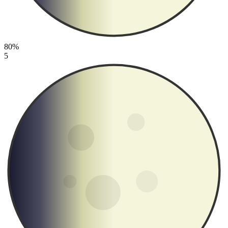
80%
5