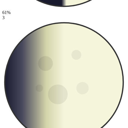
61%
3