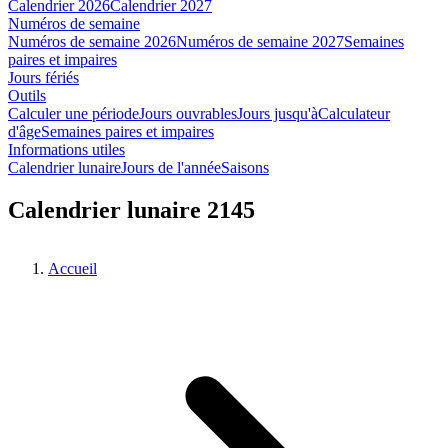
Calendrier 2026
Calendrier 2027
Numéros de semaine
Numéros de semaine 2026
Numéros de semaine 2027
Semaines
paires et impaires
Jours fériés
Outils
Calculer une période
Jours ouvrables
Jours jusqu'à
Calculateur
d'âge
Semaines paires et impaires
Informations utiles
Calendrier lunaire
Jours de l'année
Saisons
Calendrier lunaire 2145
Accueil