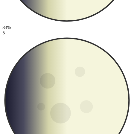
83%
5