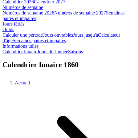
Calendrier 2026
Calendrier 2027
Numéros de semaine
Numéros de semaine 2026
Numéros de semaine 2027
Semaines
paires et impaires
Jours fériés
Outils
Calculer une période
Jours ouvrables
Jours jusqu'à
Calculateur
d'âge
Semaines paires et impaires
Informations utiles
Calendrier lunaire
Jours de l'année
Saisons
Calendrier lunaire 1860
Accueil