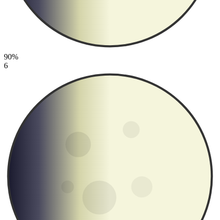
90%
6