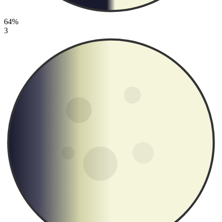
64%
3