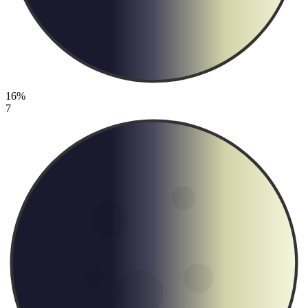
16%
7