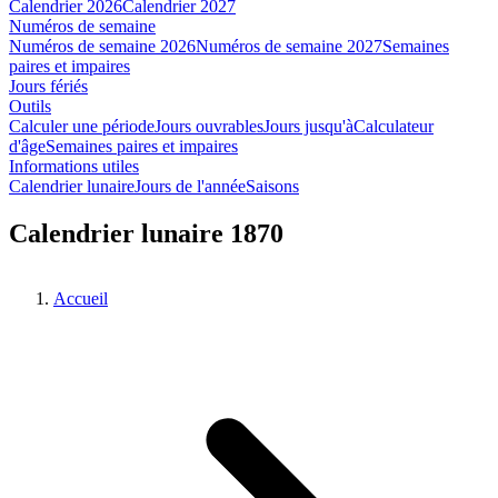
Calendrier 2026
Calendrier 2027
Numéros de semaine
Numéros de semaine 2026
Numéros de semaine 2027
Semaines
paires et impaires
Jours fériés
Outils
Calculer une période
Jours ouvrables
Jours jusqu'à
Calculateur
d'âge
Semaines paires et impaires
Informations utiles
Calendrier lunaire
Jours de l'année
Saisons
Calendrier lunaire 1870
Accueil