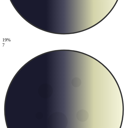
19%
7