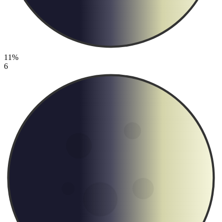
11%
6