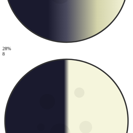
28%
8