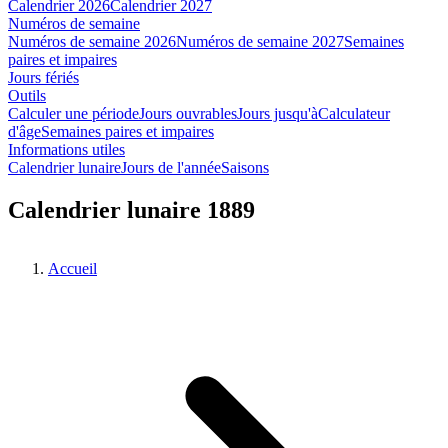
Calendrier 2026
Calendrier 2027
Numéros de semaine
Numéros de semaine 2026
Numéros de semaine 2027
Semaines
paires et impaires
Jours fériés
Outils
Calculer une période
Jours ouvrables
Jours jusqu'à
Calculateur
d'âge
Semaines paires et impaires
Informations utiles
Calendrier lunaire
Jours de l'année
Saisons
Calendrier lunaire 1889
Accueil