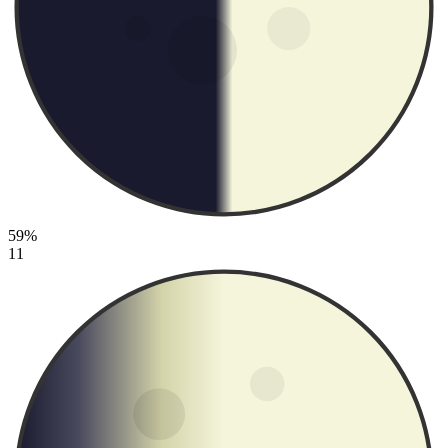
59%
11