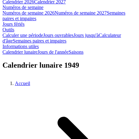
Calendrier 2026
Calendrier 2027
Numéros de semaine
Numéros de semaine 2026
Numéros de semaine 2027
Semaines
paires et impaires
Jours fériés
Outils
Calculer une période
Jours ouvrables
Jours jusqu'à
Calculateur
d'âge
Semaines paires et impaires
Informations utiles
Calendrier lunaire
Jours de l'année
Saisons
Calendrier lunaire 1949
Accueil