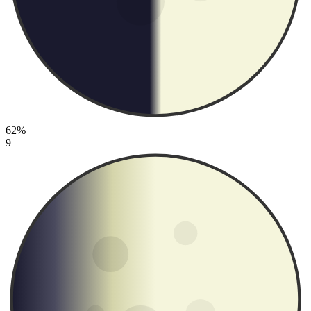
62%
9