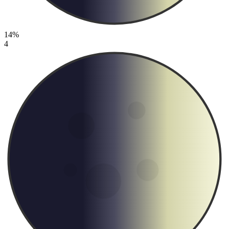
14%
4