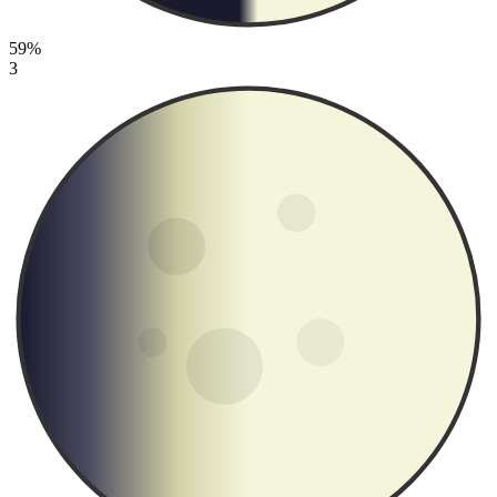
59%
3