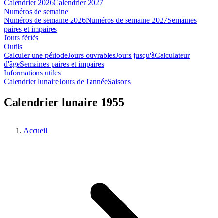
Calendrier 2026
Calendrier 2027
Numéros de semaine
Numéros de semaine 2026
Numéros de semaine 2027
Semaines
paires et impaires
Jours fériés
Outils
Calculer une période
Jours ouvrables
Jours jusqu'à
Calculateur
d'âge
Semaines paires et impaires
Informations utiles
Calendrier lunaire
Jours de l'année
Saisons
Calendrier lunaire 1955
Accueil