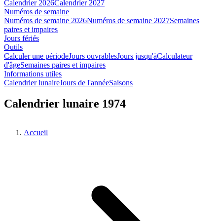
Calendrier 2026
Calendrier 2027
Numéros de semaine
Numéros de semaine 2026
Numéros de semaine 2027
Semaines
paires et impaires
Jours fériés
Outils
Calculer une période
Jours ouvrables
Jours jusqu'à
Calculateur
d'âge
Semaines paires et impaires
Informations utiles
Calendrier lunaire
Jours de l'année
Saisons
Calendrier lunaire 1974
Accueil