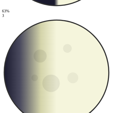
63%
3