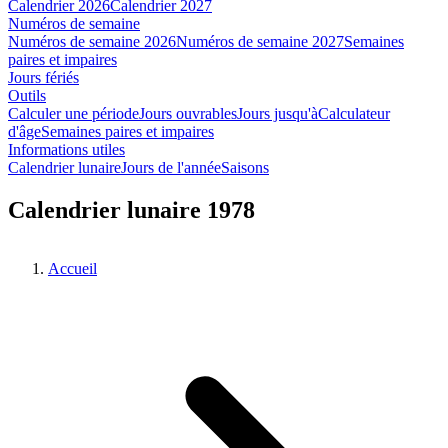
Calendrier 2026
Calendrier 2027
Numéros de semaine
Numéros de semaine 2026
Numéros de semaine 2027
Semaines
paires et impaires
Jours fériés
Outils
Calculer une période
Jours ouvrables
Jours jusqu'à
Calculateur
d'âge
Semaines paires et impaires
Informations utiles
Calendrier lunaire
Jours de l'année
Saisons
Calendrier lunaire 1978
Accueil