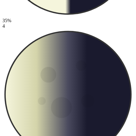
35%
4