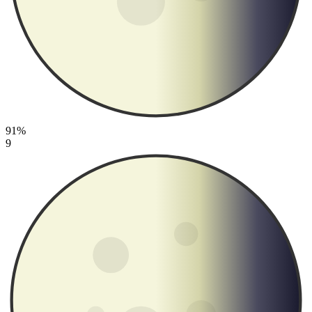
91%
9