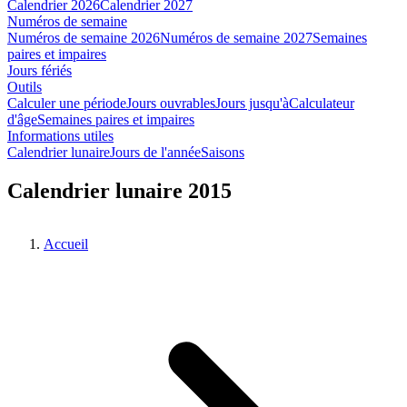
Calendrier 2026
Calendrier 2027
Numéros de semaine
Numéros de semaine 2026
Numéros de semaine 2027
Semaines
paires et impaires
Jours fériés
Outils
Calculer une période
Jours ouvrables
Jours jusqu'à
Calculateur
d'âge
Semaines paires et impaires
Informations utiles
Calendrier lunaire
Jours de l'année
Saisons
Calendrier lunaire 2015
Accueil