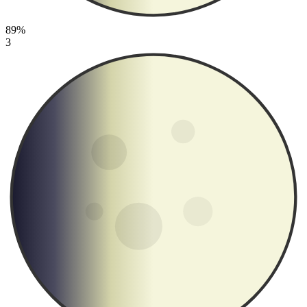
89%
3