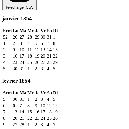
Télécharger CSV
janvier 1854
Sem
Lu
Ma
Me
Je
Ve
Sa
Di
52
26
27
28
29
30
31
1
1
2
3
4
5
6
7
8
2
9
10
11
12
13
14
15
3
16
17
18
19
20
21
22
4
23
24
25
26
27
28
29
5
30
31
1
2
3
4
5
février 1854
Sem
Lu
Ma
Me
Je
Ve
Sa
Di
5
30
31
1
2
3
4
5
6
6
7
8
9
10
11
12
7
13
14
15
16
17
18
19
8
20
21
22
23
24
25
26
9
27
28
1
2
3
4
5