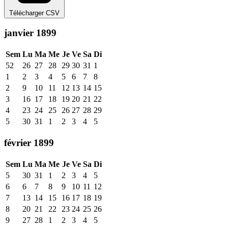
Télécharger CSV
janvier 1899
Sem
Lu
Ma
Me
Je
Ve
Sa
Di
52
26
27
28
29
30
31
1
1
2
3
4
5
6
7
8
2
9
10
11
12
13
14
15
3
16
17
18
19
20
21
22
4
23
24
25
26
27
28
29
5
30
31
1
2
3
4
5
février 1899
Sem
Lu
Ma
Me
Je
Ve
Sa
Di
5
30
31
1
2
3
4
5
6
6
7
8
9
10
11
12
7
13
14
15
16
17
18
19
8
20
21
22
23
24
25
26
9
27
28
1
2
3
4
5