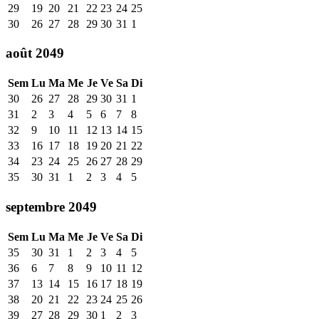
29
19
20
21
22
23
24
25
30
26
27
28
29
30
31
1
août 2049
Sem
Lu
Ma
Me
Je
Ve
Sa
Di
30
26
27
28
29
30
31
1
31
2
3
4
5
6
7
8
32
9
10
11
12
13
14
15
33
16
17
18
19
20
21
22
34
23
24
25
26
27
28
29
35
30
31
1
2
3
4
5
septembre 2049
Sem
Lu
Ma
Me
Je
Ve
Sa
Di
35
30
31
1
2
3
4
5
36
6
7
8
9
10
11
12
37
13
14
15
16
17
18
19
38
20
21
22
23
24
25
26
39
27
28
29
30
1
2
3