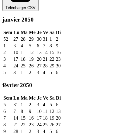
Télécharger CSV
janvier 2050
Sem
Lu
Ma
Me
Je
Ve
Sa
Di
52
27
28
29
30
31
1
2
1
3
4
5
6
7
8
9
2
10
11
12
13
14
15
16
3
17
18
19
20
21
22
23
4
24
25
26
27
28
29
30
5
31
1
2
3
4
5
6
février 2050
Sem
Lu
Ma
Me
Je
Ve
Sa
Di
5
31
1
2
3
4
5
6
6
7
8
9
10
11
12
13
7
14
15
16
17
18
19
20
8
21
22
23
24
25
26
27
9
28
1
2
3
4
5
6