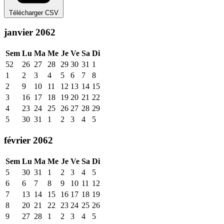
Télécharger CSV
janvier 2062
Sem
Lu
Ma
Me
Je
Ve
Sa
Di
52
26
27
28
29
30
31
1
1
2
3
4
5
6
7
8
2
9
10
11
12
13
14
15
3
16
17
18
19
20
21
22
4
23
24
25
26
27
28
29
5
30
31
1
2
3
4
5
février 2062
Sem
Lu
Ma
Me
Je
Ve
Sa
Di
5
30
31
1
2
3
4
5
6
6
7
8
9
10
11
12
7
13
14
15
16
17
18
19
8
20
21
22
23
24
25
26
9
27
28
1
2
3
4
5