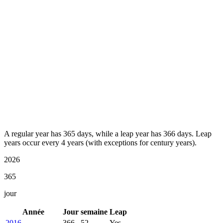
A regular year has 365 days, while a leap year has 366 days. Leap
years occur every 4 years (with exceptions for century years).
2026
365
jour
Année
Jour
semaine
Leap
2016
366
52
Yes